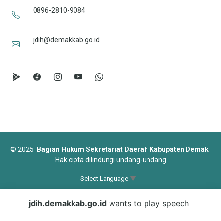
0896-2810-9084
jdih@demakkab.go.id
©
2025
Bagian Hukum Sekretariat Daerah Kabupaten Demak
Hak cipta dilindungi undang-undang
Select Language
▼
Designed by
BootstrapMade
jdih.demakkab.go.id
wants to play speech