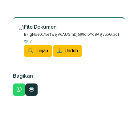
File Dokumen
BFigHoe0t75e1wejV6AUGmDj699oIbYd8A9jv5bG.pdf
7
Tinjau
Unduh
Bagikan