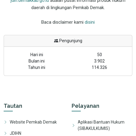
jdih.demakkab.go.id
adalah pusat informasi produk hukum
daerah di lingkungan Pemkab Demak.
Baca disclaimer kami
disini
Pengunjung
Hari ini
50
Bulan ini
3.902
Tahun ini
114.326
Tautan
Pelayanan
Website Pemkab Demak
Aplikasi Bantuan Hukum
(SIBAKULKUMIS)
JDIHN