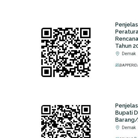
Penjela
Peratur
Rencana
Tahun 2
Demak
BAPPERID
Penjela
Bupati 
Barang/
Demak