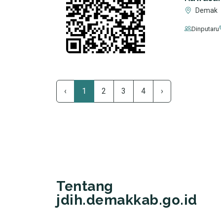
Demak
Dinputaru
‹
1
2
3
4
›
Tentang
jdih.demakkab.go.id