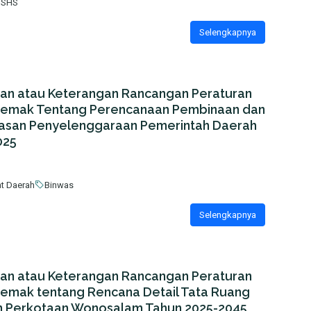
SHS
Selengkapnya
san atau Keterangan Rancangan Peraturan
Demak Tentang Perencanaan Pembinaan dan
san Penyelenggaraan Pemerintah Daerah
025
at Daerah
Binwas
Selengkapnya
san atau Keterangan Rancangan Peraturan
Demak tentang Rencana Detail Tata Ruang
 Perkotaan Wonosalam Tahun 2025-2045