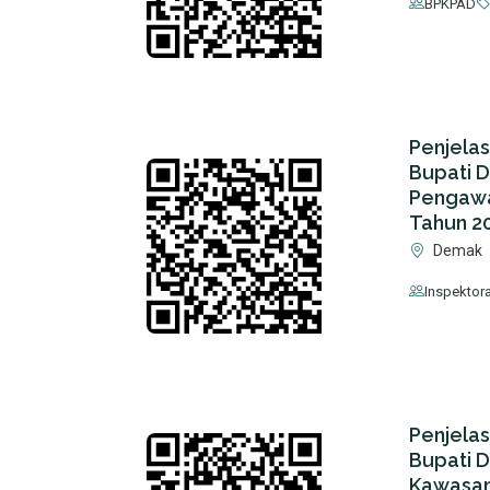
BPKPAD
Penjela
Bupati 
Pengawa
Tahun 2
Demak
Inspektor
Penjela
Bupati 
Kawasan