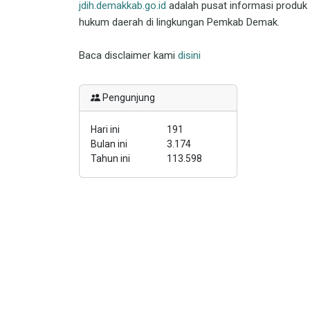
jdih.demakkab.go.id
adalah pusat informasi produk
hukum daerah di lingkungan Pemkab Demak.
Baca disclaimer kami
disini
Pengunjung
Hari ini
191
Bulan ini
3.174
Tahun ini
113.598