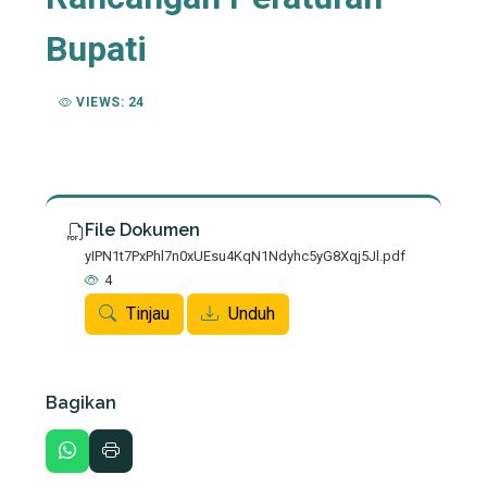
Bupati
VIEWS: 24
File Dokumen
yIPN1t7PxPhl7n0xUEsu4KqN1Ndyhc5yG8Xqj5Jl.pdf
4
Tinjau
Unduh
Bagikan