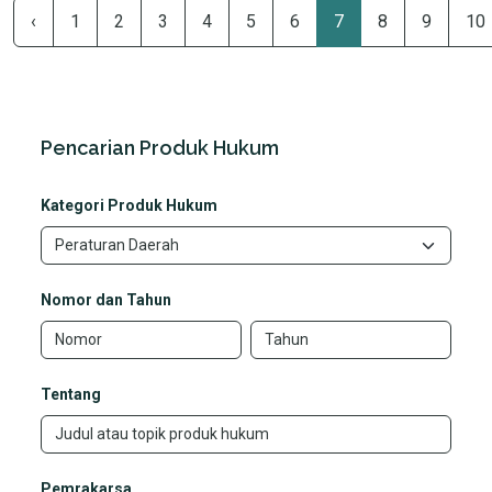
‹
1
2
3
4
5
6
7
8
9
10
Pencarian Produk Hukum
Kategori Produk Hukum
Nomor dan Tahun
Tentang
Pemrakarsa