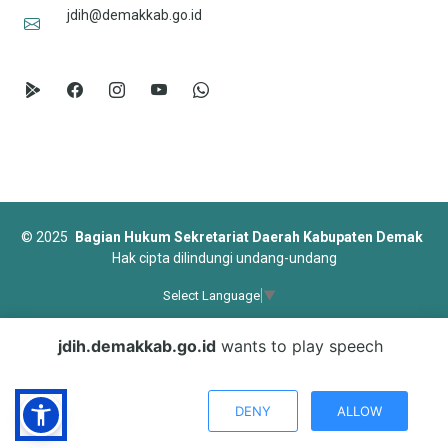
jdih@demakkab.go.id
©
2025
Bagian Hukum Sekretariat Daerah Kabupaten Demak
Hak cipta dilindungi undang-undang
Select Language
▼
Designed by
BootstrapMade
jdih.demakkab.go.id
wants to play speech
DENY
ALLOW