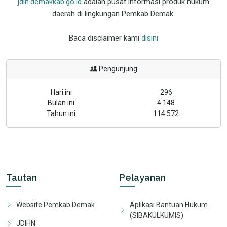
jdih.demakkab.go.id
adalah pusat informasi produk hukum
daerah di lingkungan Pemkab Demak.
Baca disclaimer kami
disini
Pengunjung
Hari ini
296
Bulan ini
4.148
Tahun ini
114.572
Tautan
Pelayanan
Website Pemkab Demak
Aplikasi Bantuan Hukum
(SIBAKULKUMIS)
JDIHN