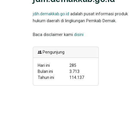
jdih.demakkab.go.id
adalah pusat informasi produk
hukum daerah di lingkungan Pemkab Demak.
Baca disclaimer kami
disini
Pengunjung
Hari ini
285
Bulan ini
3.713
Tahun ini
114.137