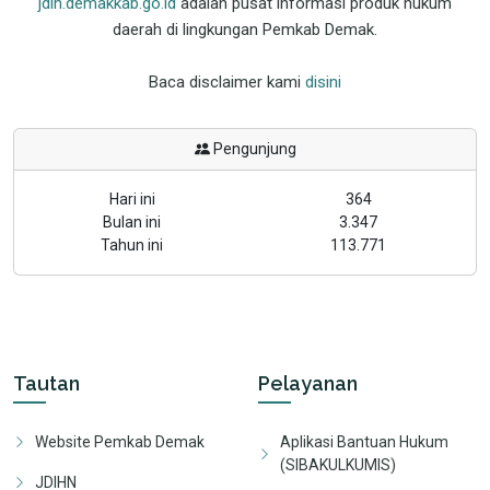
jdih.demakkab.go.id
adalah pusat informasi produk hukum
daerah di lingkungan Pemkab Demak.
Baca disclaimer kami
disini
Pengunjung
Hari ini
364
Bulan ini
3.347
Tahun ini
113.771
Tautan
Pelayanan
Website Pemkab Demak
Aplikasi Bantuan Hukum
(SIBAKULKUMIS)
JDIHN