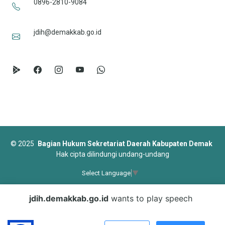
0896-2810-9084
jdih@demakkab.go.id
©
2025
Bagian Hukum Sekretariat Daerah Kabupaten Demak
Hak cipta dilindungi undang-undang
Select Language
▼
Designed by
BootstrapMade
jdih.demakkab.go.id
wants to play speech