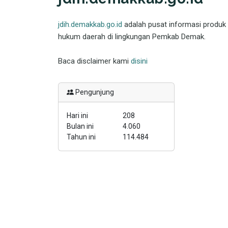
jdih.demakkab.go.id
adalah pusat informasi produk
hukum daerah di lingkungan Pemkab Demak.
Baca disclaimer kami
disini
Pengunjung
Hari ini
208
Bulan ini
4.060
Tahun ini
114.484