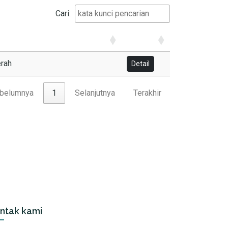
Cari:
erah
Detail
belumnya
1
Selanjutnya
Terakhir
ntak kami