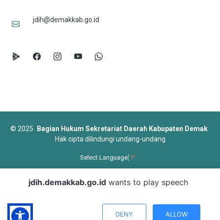
jdih@demakkab.go.id
©
2025
Bagian Hukum Sekretariat Daerah Kabupaten Demak
Hak cipta dilindungi undang-undang
Select Language
▼
Designed by
BootstrapMade
jdih.demakkab.go.id
wants to play speech
DENY
ALLOW