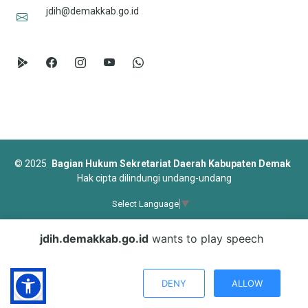
jdih@demakkab.go.id
©
2025
Bagian Hukum Sekretariat Daerah Kabupaten Demak
Hak cipta dilindungi undang-undang
Select Language
▼
Designed by
BootstrapMade
jdih.demakkab.go.id
wants to play speech
DENY
ALLOW