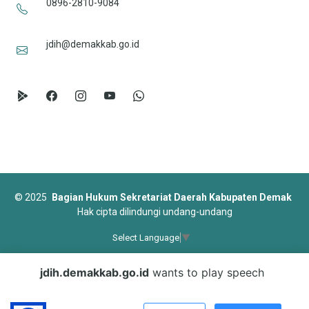
0896-2810-9084
jdih@demakkab.go.id
©
2025
Bagian Hukum Sekretariat Daerah Kabupaten Demak
Hak cipta dilindungi undang-undang
Select Language
▼
Designed by
BootstrapMade
jdih.demakkab.go.id
wants to play speech