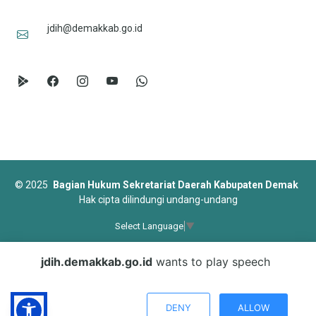
jdih@demakkab.go.id
©
2025
Bagian Hukum Sekretariat Daerah Kabupaten Demak
Hak cipta dilindungi undang-undang
Select Language
▼
Designed by
BootstrapMade
jdih.demakkab.go.id
wants to play speech
DENY
ALLOW