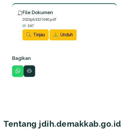
File Dokumen
2023pb3321040.pdf
347
Tinjau
Unduh
Bagikan
Tentang jdih.demakkab.go.id