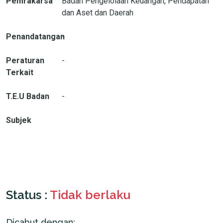
Pemrakarsa
Badan Pengelolaan Keuangan, Pendapatan
dan Aset dan Daerah
Penandatangan
-
Peraturan
-
Terkait
T.E.U Badan
-
Subjek
Status :
Tidak berlaku
Dicabut dengan: