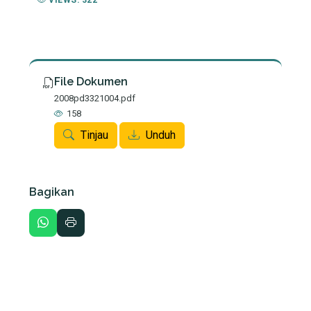
VIEWS: 322
File Dokumen
2008pd3321004.pdf
158
Tinjau
Unduh
Bagikan