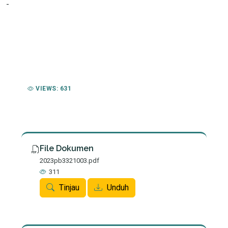
-
VIEWS: 631
File Dokumen
2023pb3321003.pdf
311
Tinjau
Unduh