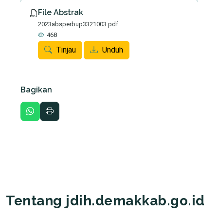
File Abstrak
2023absperbup3321003.pdf
468
Tinjau
Unduh
Bagikan
Tentang jdih.demakkab.go.id