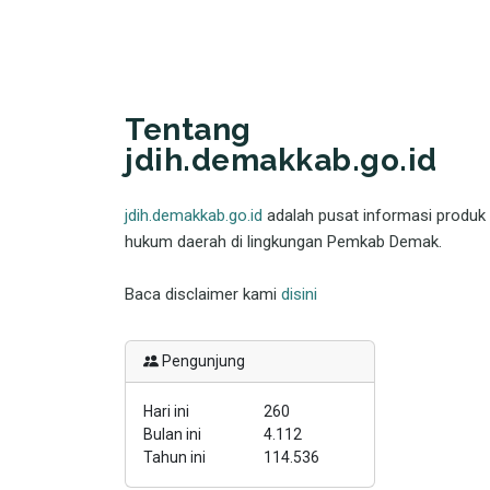
Tentang
jdih.demakkab.go.id
jdih.demakkab.go.id
adalah pusat informasi produk
hukum daerah di lingkungan Pemkab Demak.
Baca disclaimer kami
disini
Pengunjung
Hari ini
260
Bulan ini
4.112
Tahun ini
114.536