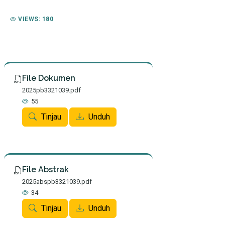
VIEWS: 180
File Dokumen
2025pb3321039.pdf
55
Tinjau
Unduh
File Abstrak
2025abspb3321039.pdf
34
Tinjau
Unduh