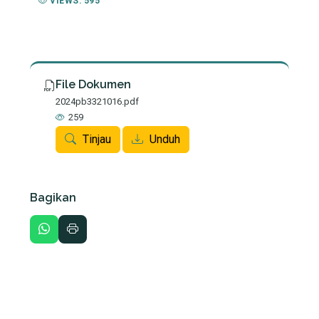
VIEWS: 595
File Dokumen
2024pb3321016.pdf
259
Tinjau
Unduh
Bagikan