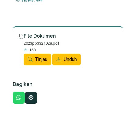
VIEWS: 494
File Dokumen
2023pb3321028.pdf
158
Tinjau
Unduh
Bagikan