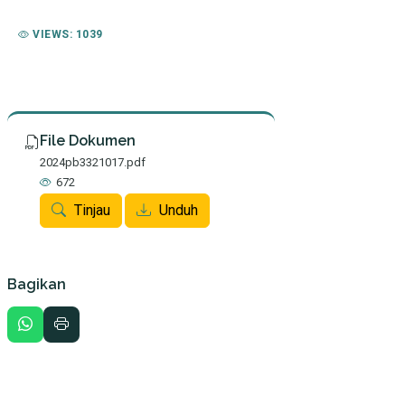
VIEWS: 1039
File Dokumen
2024pb3321017.pdf
672
Tinjau
Unduh
Bagikan