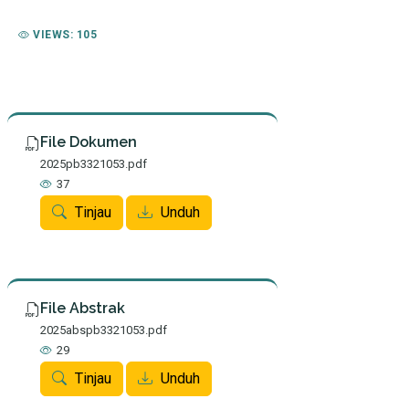
VIEWS: 105
File Dokumen
2025pb3321053.pdf
37
Tinjau
Unduh
File Abstrak
2025abspb3321053.pdf
29
Tinjau
Unduh