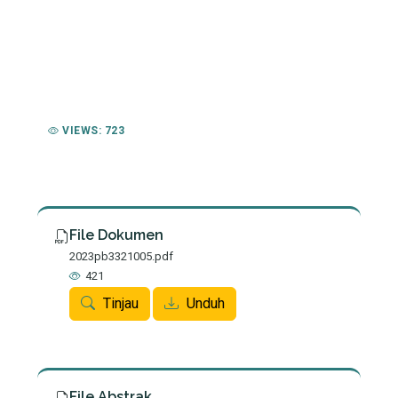
VIEWS: 723
File Dokumen
2023pb3321005.pdf
421
Tinjau
Unduh
File Abstrak