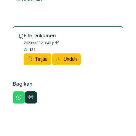
VIEWS: 342
File Dokumen
2021se3321043.pdf
131
Tinjau
Unduh
Bagikan