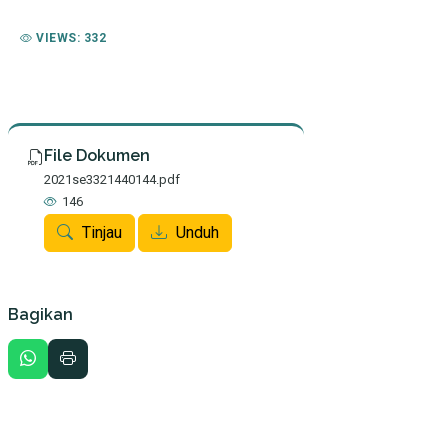
VIEWS: 332
File Dokumen
2021se3321440144.pdf
146
Tinjau
Unduh
Bagikan