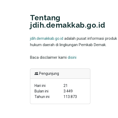
Tentang
jdih.demakkab.go.id
jdih.demakkab.go.id
adalah pusat informasi produk
hukum daerah di lingkungan Pemkab Demak.
Baca disclaimer kami
disini
Pengunjung
Hari ini
21
Bulan ini
3.449
Tahun ini
113.873