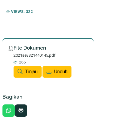
VIEWS: 322
File Dokumen
2021se3321440145.pdf
265
Tinjau
Unduh
Bagikan