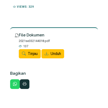
VIEWS: 329
File Dokumen
2021se332144018.pdf
137
Tinjau
Unduh
Bagikan