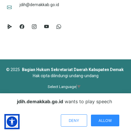
jdih@demakkab.go.id
©
2025
Bagian Hukum Sekretariat Daerah Kabupaten Demak
Hak cipta dilindungi undang-undang
Select Language
▼
Designed by
BootstrapMade
jdih.demakkab.go.id
wants to play speech
DENY
ALLOW