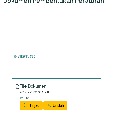
Dokumen Pembentukan Peraturan
-
VIEWS: 350
File Dokumen
2014pb3321004.pdf
154
Tinjau
Unduh