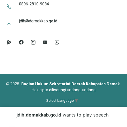
0896-2810-9084
jdih@demakkab.go.id
©
2025
Bagian Hukum Sekretariat Daerah Kabupaten Demak
Hak cipta dilindungi undang-undang
Select Language
▼
Designed by
BootstrapMade
jdih.demakkab.go.id
wants to play speech