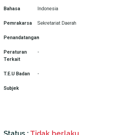
Bahasa
Indonesia
Pemrakarsa
Sekretariat Daerah
Penandatangan
-
Peraturan
-
Terkait
T.E.U Badan
-
Subjek
Status :
Tidak berlaku