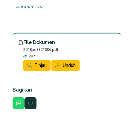
VIEWS: 525
File Dokumen
2018pd3321006.pdf
287
Tinjau
Unduh
Bagikan